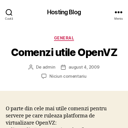
Hosting Blog
Caută
Meniu
Categorii
GENERAL
Comenzi utile OpenVZ
De
admin
august 4, 2009
Autor
Dată
articol
articol
la
Niciun comentariu
Comenzi
utile
OpenVZ
O parte din cele mai utile comenzi pentru
servere pe care ruleaza platforma de
virtualizare OpenVZ: