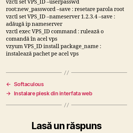
vzctl set VPS_ID –userpasswd
root:new_password –save : resetare parola root
vzctl set VPS_ID –nameserver 1.2.3.4 –save :
adăugă ip nameserver
vzctl exec VPS_ID command : rulează o
comandă în acel vps
vzyum VPS_ID install package_name :
instalează pachet pe acel vps
←
Softaculous
→
Instalare plesk din interfata web
Lasă un răspuns