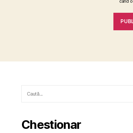
când o
Caută
după:
Chestionar