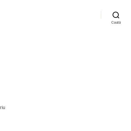
Caută
la
riu
Serie
HDD