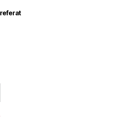
referat
s