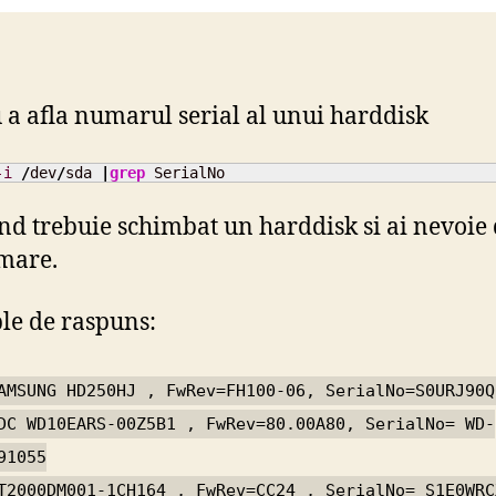
 a afla numarul serial al unui harddisk
-i
/
dev
/
sda 
|
grep
 SerialNo
and trebuie schimbat un harddisk si ai nevoie
mare.
e de raspuns:
AMSUNG HD250HJ , FwRev=FH100-06, SerialNo=S0URJ90Q
DC WD10EARS-00Z5B1 , FwRev=80.00A80, SerialNo= WD-
91055
T2000DM001-1CH164 , FwRev=CC24 , SerialNo= S1E0WRC