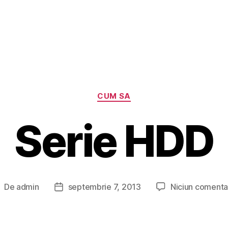
Categorii
CUM SA
Serie HDD
De
admin
septembrie 7, 2013
Niciun comenta
utor
Dată
rticol
articol