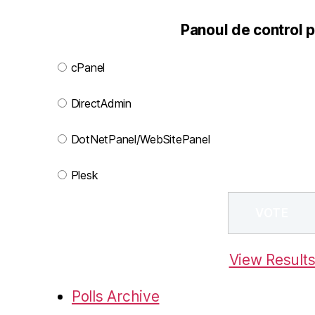
Panoul de control p
cPanel
DirectAdmin
DotNetPanel/WebSitePanel
Plesk
View Result
Polls Archive