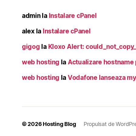
admin
la
Instalare cPanel
alex
la
Instalare cPanel
gigog
la
Kloxo Alert: could_not_copy
web hosting
la
Actualizare hostname
web hosting
la
Vodafone lanseaza m
© 2026
Hosting Blog
Propulsat de WordPr