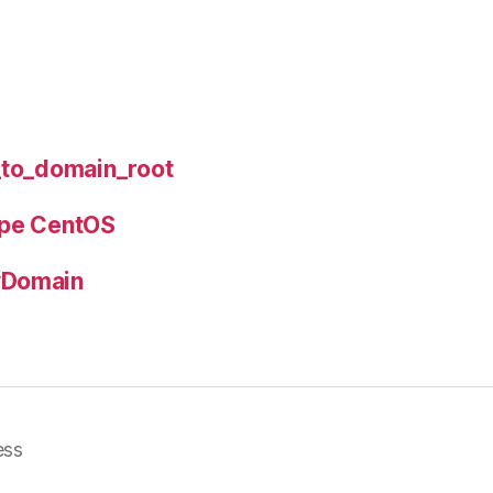
_to_domain_root
 pe CentOS
yDomain
ess