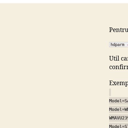
Pentru
hdparm 
Util c
confir
Exempl
Model=S
Model=W
WMAVU23
Model=S