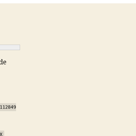
 de
112849
X