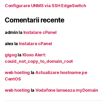
Configurare UNMS via SSH EdgeSwitch
Comentarii recente
admin
la
Instalare cPanel
alex
la
Instalare cPanel
gigog
la
Kloxo Alert:
could_not_copy_to_domain_root
web hosting
la
Actualizare hostname pe
CentOS
web hosting
la
Vodafone lanseaza myDomain