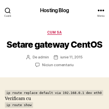
Hosting Blog
Caută
Meniu
Categorii
CUM SA
Setare gateway CentOS
De
admin
iunie 11, 2015
Autor
Dată
articol
articol
la
Niciun comentariu
Setare
gateway
CentOS
ip route replace default via 192.168.0.1 dev eth0
Verificam cu
ip route show