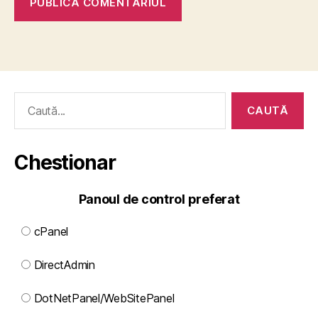
Caută
după:
Chestionar
Panoul de control preferat
cPanel
DirectAdmin
DotNetPanel/WebSitePanel