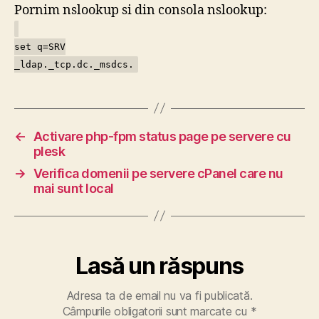
Pornim nslookup si din consola nslookup:
set q=SRV
_ldap._tcp.dc._msdcs.
←
Activare php-fpm status page pe servere cu
plesk
→
Verifica domenii pe servere cPanel care nu
mai sunt local
Lasă un răspuns
Adresa ta de email nu va fi publicată.
Câmpurile obligatorii sunt marcate cu
*