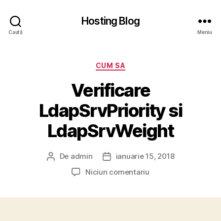
Hosting Blog
Caută
Meniu
Categorii
CUM SA
Verificare
LdapSrvPriority si
LdapSrvWeight
De
admin
ianuarie 15, 2018
Autor
Dată
articol
articol
la
Niciun comentariu
Verificare
LdapSrvPriority
si
LdapSrvWeight